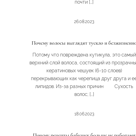
почти […]
26.08.2023
Почему волосы выглядят тускло и безжизненн
Потому что повреждена кутикула, это самый
верхний слой волоса, состоящий из прозрачн
кератиновых чешуек (6-10 слоев)
перекрывающих как черепица друг друга и е
липидов. Из-за разных причин Сухость
волос; […]
18.06.2023
Почему рецепты бабушек больше не работают