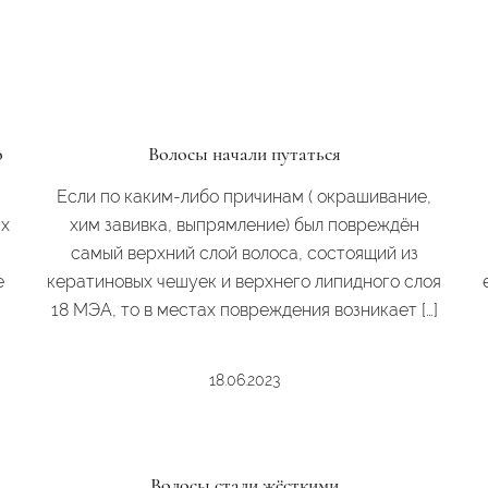
о
Волосы начали путаться
Если по каким-либо причинам ( окрашивание,
ых
хим завивка, выпрямление) был повреждён
самый верхний слой волоса, состоящий из
е
кератиновых чешуек и верхнего липидного слоя
18 МЭА, то в местах повреждения возникает […]
18.06.2023
Волосы стали жёсткими