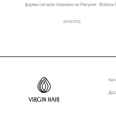
формы сигнала показано на Рисунок . Волосы [
24.05.2023
Пагинация
записей
Кат
Дос