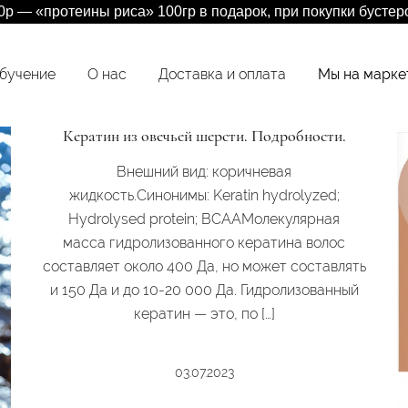
00р — «протеины риса» 100гр в подарок, при покупки бусте
бучение
О нас
Доставка и оплата
Мы на марке
 для волос
Кератин из овечьей шерсти. Подробности.
Внешний вид: коричневая
жидкость.Синонимы: Keratin hydrolyzed;
Hydrolysed protein; BCAAМолекулярная
масса гидролизованного кератина волос
составляет около 400 Да, но может составлять
и 150 Да и до 10-20 000 Да. Гидролизованный
кератин — это, по […]
03.07.2023