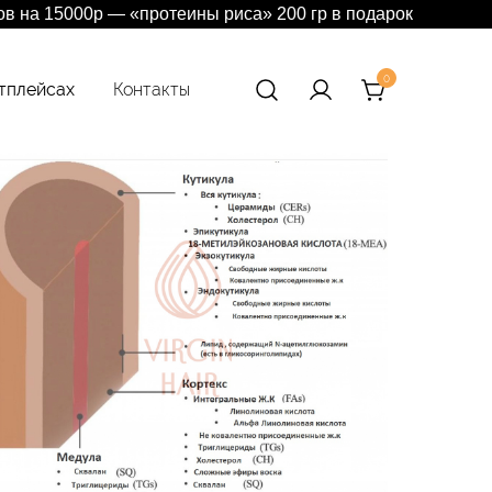
ров на 15000р — «протеины риса» 200 гр в подарок
0
тплейсах
Контакты