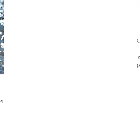
С
р
же
.