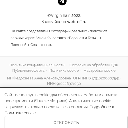
©Virgin hair, 2022.
Задизайнено
web-off.ru
На сайте представлены фотографии реальных клиенток от
парикмахеров: Алисы Коноплянко, г.Воронеж и Татьяны
Павловой, г. Севастополь
Политика конфиденциальности
·
Согласие на обработку ПДн
·
Публичная оферта
·
Политика cookie
·
Настройки cookie
ИП Федосеева Анна Александровна · ОГРНИП 317910200007541 ·
ИНН 910228371050
295047, Республика Крым, г. Симферополь, ул. Иртышская, д. 9, кв. 2 ·
af007@mail.ru
·
+7 (978) 788-26-20
Сайт использует cookie для обеспечения работы и анализа
посещаемости (Яндекс.Метрика). Аналитические cookie
загружаются только после вашего согласия.
Подробнее в
Политике cookie
.
ОТКЛОНИТЬ