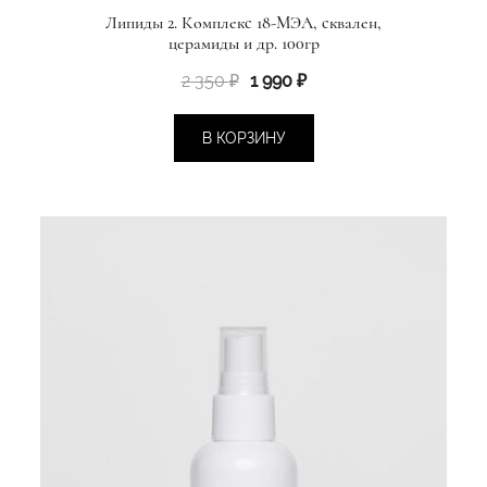
Липиды 2. Комплекс 18-МЭА, сквален,
церамиды и др. 100гр
Первоначальная
Текущая
2 350
₽
1 990
₽
цена
цена:
составляла
1
В КОРЗИНУ
2
990 ₽.
350 ₽.