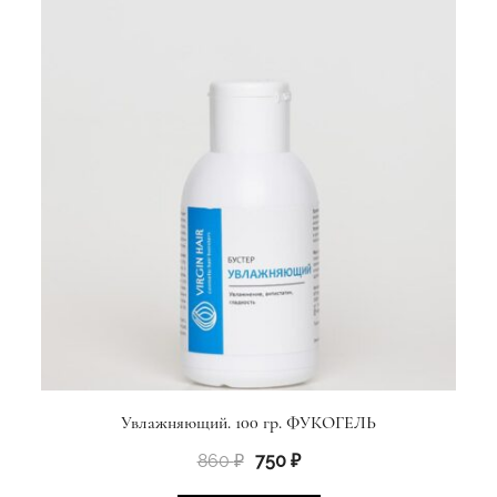
Увлажняющий. 100 гр. ФУКОГЕЛЬ
Первоначальная
Текущая
860
₽
750
₽
цена
цена: