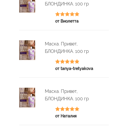
БЛОНДИНКА. 100 гр
Оценка
5
из
от Виолетта
5
Маска. Привет,
БЛОНДИНКА. 100 гр
Оценка
5
из
от tanya-tretyakova
5
Маска. Привет,
БЛОНДИНКА. 100 гр
Оценка
5
из
от Наталия
5