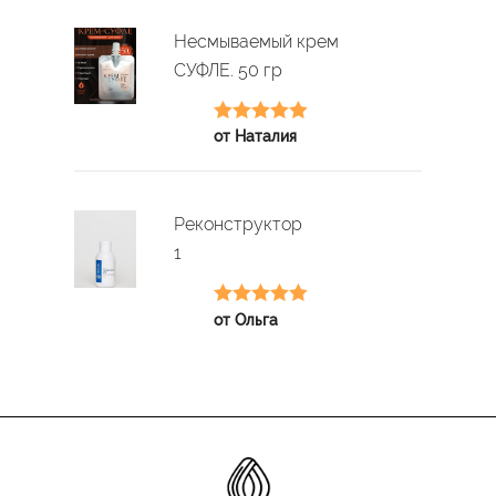
Несмываемый крем
СУФЛЕ. 50 гр
Оценка
5
из
от Наталия
5
Реконструктор
1
Оценка
5
из
от Ольга
5