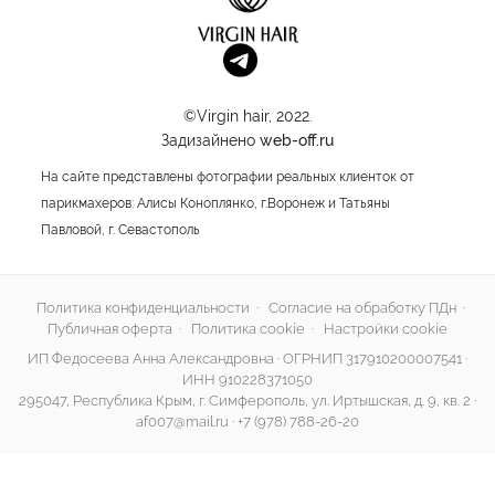
©Virgin hair, 2022.
Задизайнено
web-off.ru
На сайте представлены фотографии реальных клиенток от
парикмахеров: Алисы Коноплянко, г.Воронеж и Татьяны
Павловой, г. Севастополь
Политика конфиденциальности
·
Согласие на обработку ПДн
·
Публичная оферта
·
Политика cookie
·
Настройки cookie
ИП Федосеева Анна Александровна · ОГРНИП 317910200007541 ·
ИНН 910228371050
295047, Республика Крым, г. Симферополь, ул. Иртышская, д. 9, кв. 2 ·
af007@mail.ru
·
+7 (978) 788-26-20