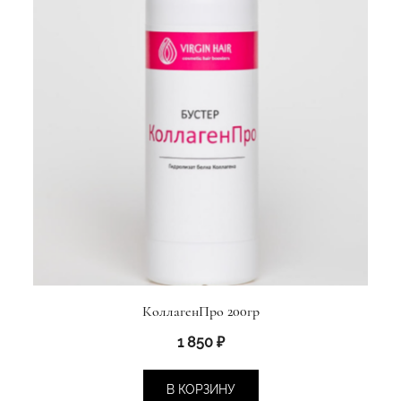
КоллагенПро 200гр
1 850
₽
В КОРЗИНУ