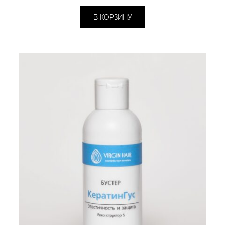
цена
цена:
составляла
1
В КОРЗИНУ
2
795 ₽.
000 ₽.