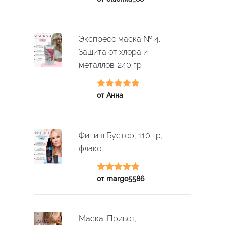
5
Экспресс маска № 4.
Защита от хлора и
металлов. 240 гр
Оценка
5
из
от Анна
5
Финиш Бустер, 110 гр,
флакон
Оценка
5
из
от margo5586
5
Маска. Привет,