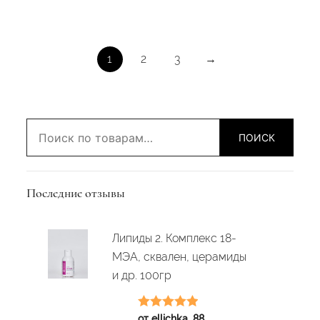
1
2
3
→
Искать:
ПОИСК
Последние отзывы
Липиды 2. Комплекс 18-
МЭА, сквален, церамиды
и др. 100гр
Оценка
5
из
от ellichka_88