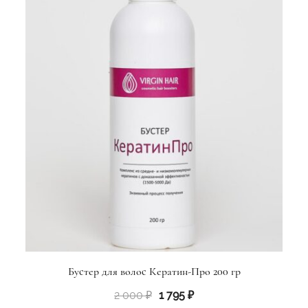
Бустер для волос Кератин-Про 200 гр
Первоначальная
Текущая
2 000
₽
1 795
₽