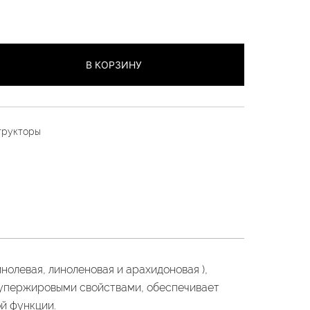
В КОРЗИНУ
трукторы
нолевая, линоленовая и арахидоновая ),
супержировыми свойствами, обеспечивает
й функции.