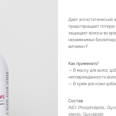
Дает антистатический э
предотвращает потерю в
защищает волосы во вре
незаменимых биолипидов
витамин F
Как применять?
— В маску для волос доб
неповрежденности вол
— В крем для кожи доба
Состав:
INCI: Phospholipids, Glyci
sterols, Glycolipids