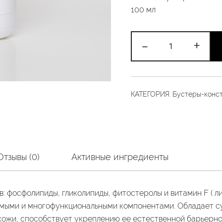
100 мл
Количество
-
+
товара
Липиды.
Набор
3*100гр
КАТЕГОРИЯ:
Бустеры-конс
Отзывы (0)
Активные ингредиенты
: фосфолипиды, гликолипиды, фитостеролы и витамин F ( ли
емыми и многофункциональными компонентами. Обладает 
 кожи, способствует укреплению ее естественной барьерно