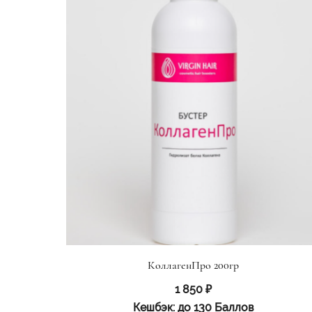
КоллагенПро 200гр
1 850
₽
Кешбэк:
до 130 Баллов