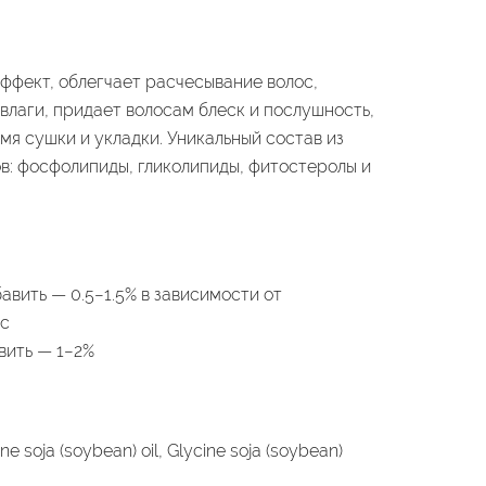
ффект, облегчает расчесывание волос,
лаги, придает волосам блеск и послушность,
мя сушки и укладки. Уникальный состав из
: фосфолипиды, гликолипиды, фитостеролы и
авить — 0.5−1.5% в зависимости от
ос
вить — 1−2%
ne soja (soybean) oil, Glycine soja (soybean)