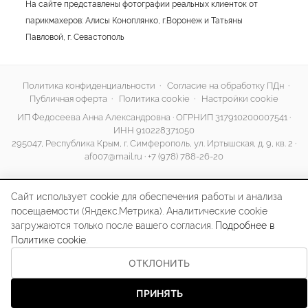
На сайте представлены фотографии реальных клиенток от
парикмахеров: Алисы Коноплянко, г.Воронеж и Татьяны
Павловой, г. Севастополь
Политика конфиденциальности
·
Согласие на обработку ПДн
·
Публичная оферта
·
Политика cookie
·
Настройки cookie
ИП Федосеева Анна Александровна · ОГРНИП 317910200007541 ·
ИНН 910228371050
295047, Республика Крым, г. Симферополь, ул. Иртышская, д. 9, кв. 2 ·
af007@mail.ru
·
+7 (978) 788-26-20
Сайт использует cookie для обеспечения работы и анализа
посещаемости (Яндекс.Метрика). Аналитические cookie
загружаются только после вашего согласия.
Подробнее в
Политике cookie
.
ОТКЛОНИТЬ
ПРИНЯТЬ