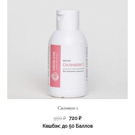
Силикон 1
Первоначальная
Текущая
950
₽
720
₽
цена
цена:
Кешбэк:
до 50 Баллов
составляла
720 ₽.