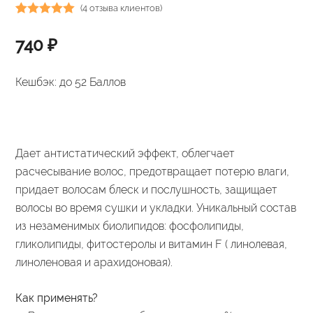
(
4
отзыва клиентов)
Рейтинг
4
740
₽
5.00
из 5 на
основе
опроса
Кешбэк:
до 52 Баллов
пользователей
Дает антистатический эффект, облегчает
расчесывание волос, предотвращает потерю влаги,
придает волосам блеск и послушность, защищает
волосы во время сушки и укладки. Уникальный состав
из незаменимых биолипидов: фосфолипиды,
гликолипиды, фитостеролы и витамин F ( линолевая,
линоленовая и арахидоновая).
Как применять?