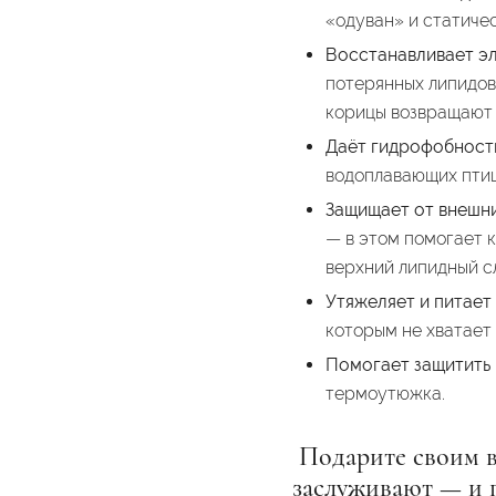
«одуван» и статиче
Восстанавливает эл
потерянных липидов:
корицы возвращают 
Даёт гидрофобность
водоплавающих птиц
Защищает от внешн
— в этом помогает 
верхний липидный с
Утяжеляет и питает
которым не хватает 
Помогает защитить
термоутюжка.
Подарите своим в
заслуживают — и 