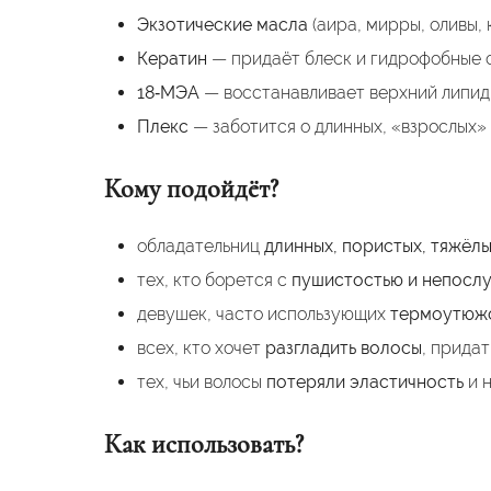
Экзотические масла
(аира, мирры, оливы,
Кератин
— придаёт блеск и гидрофобные с
18‑МЭА
— восстанавливает верхний липидн
Плекс
— заботится о длинных, «взрослых» 
Кому подойдёт?
обладательниц
длинных, пористых, тяжёл
тех, кто борется с
пушистостью и непосл
девушек, часто использующих
термоутюж
всех, кто хочет
разгладить волосы
, прида
тех, чьи волосы
потеряли эластичность
и н
Как использовать?