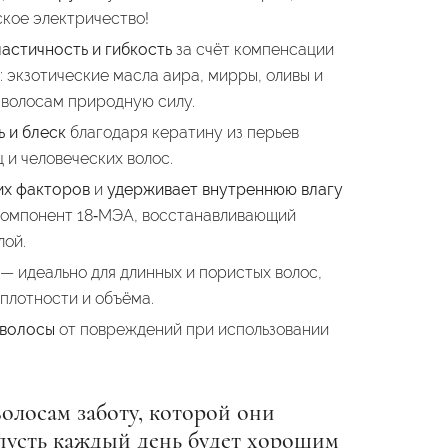
ское электричество!
астичность и гибкость
за счёт компенсации
 экзотические масла аира, мирры, оливы и
волосам природную силу.
 и блеск
благодаря кератину из перьев
 и человеческих волос.
их факторов
и
удерживает внутреннюю влагу
компонент 18‑МЭА, восстанавливающий
лой.
— идеально для длинных и пористых волос,
плотности и объёма.
 волосы
от повреждений при использовании
олосам заботу, которой они
пусть каждый день будет хорошим