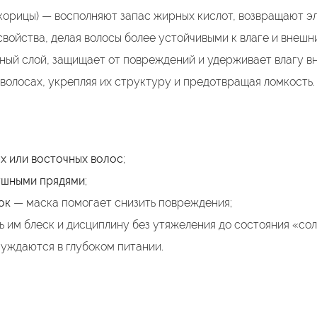
 корицы) — восполняют запас жирных кислот, возвращают эл
войства, делая волосы более устойчивыми к влаге и внешн
ый слой, защищает от повреждений и удерживает влагу вн
волосах, укрепляя их структуру и предотвращая ломкость.
ых или восточных волос
;
ушными прядями
;
ок
— маска помогает снизить повреждения;
ть им блеск и дисциплину без утяжеления до состояния «со
уждаются в глубоком питании.