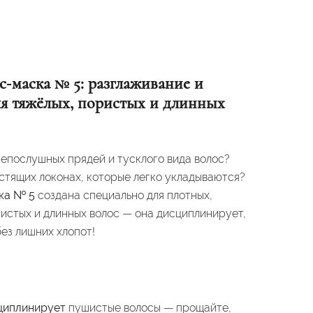
‑маска № 5: разглаживание и
ля тяжёлых, пористых и длинных
непослушных прядей и тусклого вида волос?
естящих локонах, которые легко укладываются?
ка № 5
создана специально для плотных,
ристых и длинных волос — она дисциплинирует,
ез лишних хлопот!
циплинирует
пушистые волосы — прощайте,