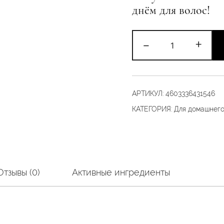
днём для волос!
Количество
-
+
товара
Экспресс-
маска
5
АРТИКУЛ:
4603336431546
«Дисциплина
КАТЕГОРИЯ:
Для домашнего
и
плотность»
50
гр
Отзывы (0)
Активные ингредиенты