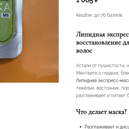
Кешбэк:
до 76 Баллов
Липидная экспресс
восстановление д
волос
Устали от пушистости, 
Мечтаете о гладких, бл
Липидная экспресс‑мас
тяжёлых, восточных, по
разглаживает и питает б
Что делает маска?
Разглаживает и дис