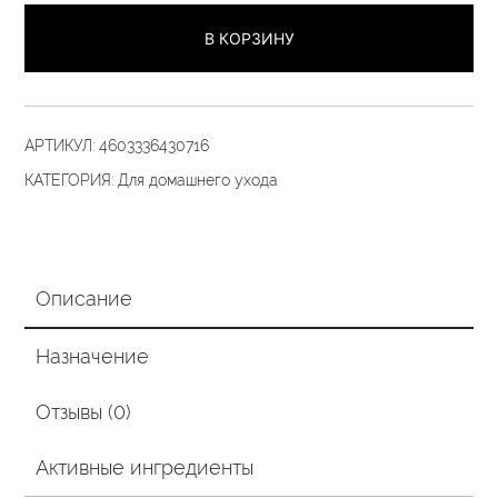
маска
В КОРЗИНУ
5
«Дисциплина
и
плотность»
АРТИКУЛ:
4603336430716
240
КАТЕГОРИЯ:
Для домашнего ухода
гр
Описание
Назначение
Отзывы (0)
Активные ингредиенты