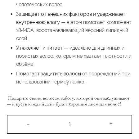
человеческих волос.
Защищает от внешних факторов
и
удерживает
внутреннюю влагу
— в этом помогает компонент
18‑МЭА, восстанавливающий верхний липидный
слой.
Утяжеляет и питает
— идеально для длинных и
пористых волос, которым не хватает плотности и
объёма.
Помогает защитить волосы
от повреждений при
использовании термоутюжка.
Подарите своим волосам заботу, которой они заслуживают
— и пусть каждый день будет хорошим днём для волос!
Количество
-
+
товара
Экспресс-