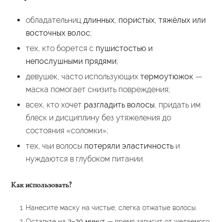
обладательниц
длинных, пористых, тяжёлых или
восточных волос
;
тех, кто борется с
пушистостью и
непослушными прядями
;
девушек, часто использующих
термоутюжок
—
маска помогает снизить повреждения;
всех, кто хочет
разгладить волосы
, придать им
блеск и дисциплину без утяжеления до
состояния «соломки»;
тех, чьи волосы
потеряли эластичность
и
нуждаются в глубоком питании.
Как использовать?
Нанесите маску на чистые, слегка отжатые волосы.
Оставьте на
2–20 минут
— время зависит от желаемого