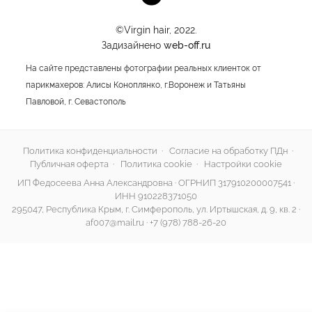
©Virgin hair, 2022.
Задизайнено
web-off.ru
На сайте представлены фотографии реальных клиенток от
парикмахеров: Алисы Коноплянко, г.Воронеж и Татьяны
Павловой, г. Севастополь
Политика конфиденциальности
·
Согласие на обработку ПДн
·
Публичная оферта
·
Политика cookie
·
Настройки cookie
ИП Федосеева Анна Александровна · ОГРНИП 317910200007541 ·
ИНН 910228371050
295047, Республика Крым, г. Симферополь, ул. Иртышская, д. 9, кв. 2 ·
af007@mail.ru
·
+7 (978) 788-26-20