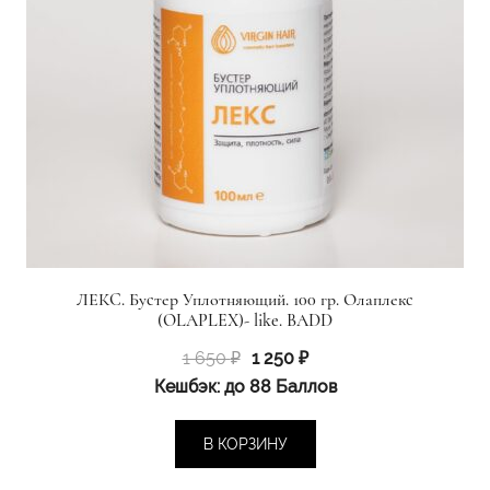
ЛЕКС. Бустер Уплотняющий. 100 гр. Олаплекс
(OLAPLEX)- like. BADD
Первоначальная
Текущая
1 650
₽
1 250
₽
цена
цена:
Кешбэк:
до 88 Баллов
составляла
1
1
250 ₽.
В КОРЗИНУ
650 ₽.