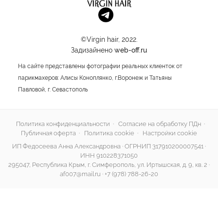
©Virgin hair, 2022.
Задизайнено
web-off.ru
На сайте представлены фотографии реальных клиенток от
парикмахеров: Алисы Коноплянко, г.Воронеж и Татьяны
Павловой, г. Севастополь
Политика конфиденциальности
·
Согласие на обработку ПДн
·
Публичная оферта
·
Политика cookie
·
Настройки cookie
ИП Федосеева Анна Александровна · ОГРНИП 317910200007541 ·
ИНН 910228371050
295047, Республика Крым, г. Симферополь, ул. Иртышская, д. 9, кв. 2 ·
af007@mail.ru
·
+7 (978) 788-26-20