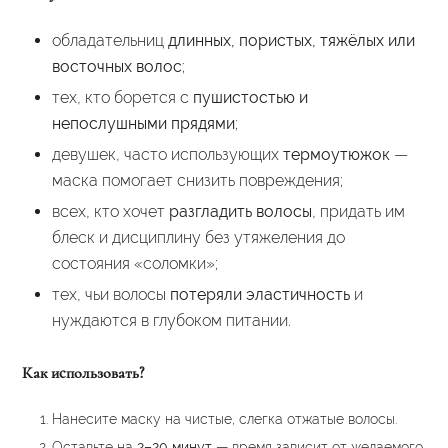
обладательниц
длинных, пористых, тяжёлых или
восточных волос
;
тех, кто борется с
пушистостью и
непослушными прядями
;
девушек, часто использующих
термоутюжок
—
маска помогает снизить повреждения;
всех, кто хочет
разгладить волосы
, придать им
блеск и дисциплину без утяжеления до
состояния «соломки»;
тех, чьи волосы
потеряли эластичность
и
нуждаются в глубоком питании.
Как использовать?
Нанесите маску на чистые, слегка отжатые волосы.
Оставьте на
2–20 минут
— время зависит от желаемого