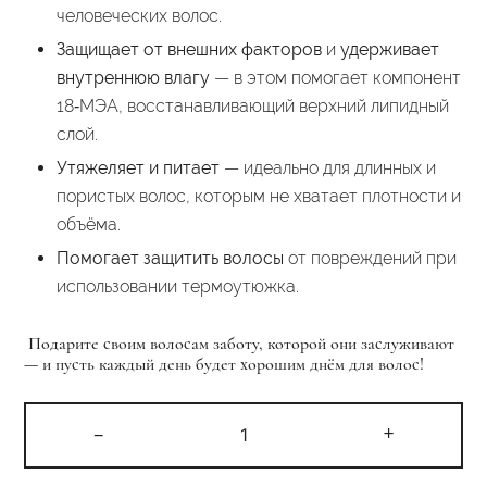
человеческих волос.
Защищает от внешних факторов
и
удерживает
внутреннюю влагу
— в этом помогает компонент
18‑МЭА, восстанавливающий верхний липидный
слой.
Утяжеляет и питает
— идеально для длинных и
пористых волос, которым не хватает плотности и
объёма.
Помогает защитить волосы
от повреждений при
использовании термоутюжка.
Подарите своим волосам заботу, которой они заслуживают
— и пусть каждый день будет хорошим днём для волос!
Количество
-
+
товара
Экспресс-