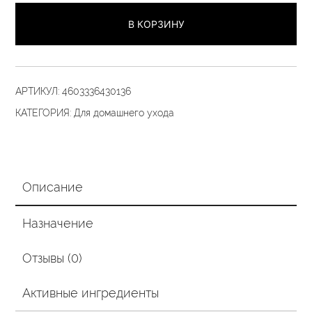
маска
В КОРЗИНУ
5
«Дисциплина
и
плотность»
АРТИКУЛ:
4603336430136
450
КАТЕГОРИЯ:
Для домашнего ухода
гр.
Описание
Назначение
Отзывы (0)
Активные ингредиенты