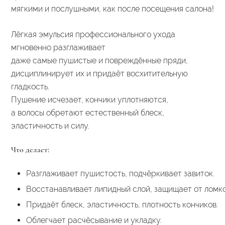
мягкими и послушными, как после посещения салона!
Лёгкая эмульсия профессионального ухода
мгновенно разглаживает
даже самые пушистые и повреждённые пряди,
дисциплинирует их и придаёт восхитительную
гладкость.
Пушение исчезает, кончики уплотняются,
а волосы обретают естественный блеск,
эластичность и силу.
Что делает:
Разглаживает
пушистость,
подчёркивает
завиток.
Восстанавливает
липидный
слой,
защищает
от
ломко
Придаёт
блеск,
эластичность,
плотность
кончиков.
Облегчает
расчёсывание
и
укладку.