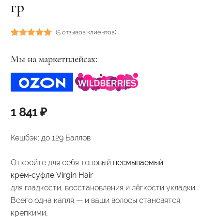
гр
(
5
отзывов клиентов)
Рейтинг
5
5.00
из 5 на
Мы на маркетплейсах:
основе
опроса
пользователей
1 841
₽
Кешбэк:
до 129 Баллов
Откройте для себя топовый
несмываемый
крем‑суфле Virgin Hair
для гладкости, восстановления и лёгкости укладки.
Всего одна капля — и ваши волосы становятся
крепкими,