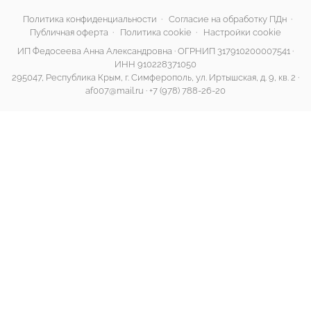
Политика конфиденциальности
·
Согласие на обработку ПДн
·
Публичная оферта
·
Политика cookie
·
Настройки cookie
ИП Федосеева Анна Александровна · ОГРНИП 317910200007541 ·
ИНН 910228371050
295047, Республика Крым, г. Симферополь, ул. Иртышская, д. 9, кв. 2 ·
af007@mail.ru
·
+7 (978) 788-26-20