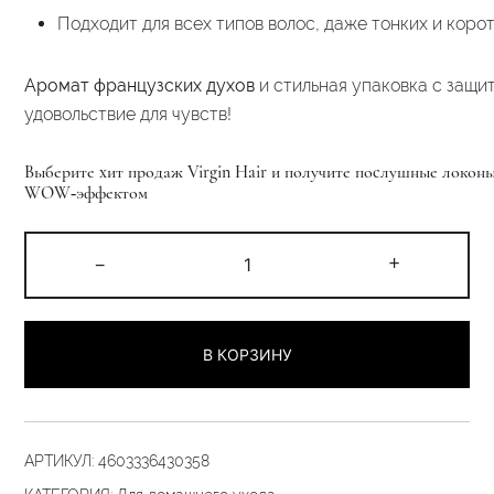
Подходит
для
всех
типов
волос,
даже
тонких
и
корот
Аромат
французских
духов
и
стильная
упаковка
с
защи
удовольствие
для
чувств!
Выберите
хит
продаж
Virgin
Hair
и
получите
послушные
локон
WOW‑эффектом
Количество
-
+
товара
Несмываемый
крем
В КОРЗИНУ
СУФЛЕ.
50
гр
АРТИКУЛ:
4603336430358