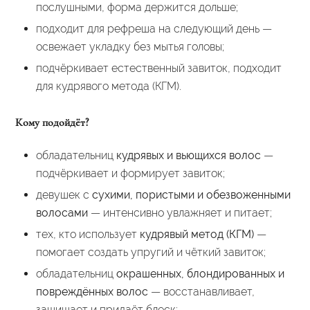
послушными, форма держится дольше;
подходит для рефреша на следующий день —
освежает укладку без мытья головы;
подчёркивает естественный завиток, подходит
для кудрявого метода (КГМ).
Кому подойдёт?
обладательниц
кудрявых и вьющихся волос
—
подчёркивает и формирует завиток;
девушек с
сухими, пористыми и обезвоженными
волосами
— интенсивно увлажняет и питает;
тех, кто использует
кудрявый метод (КГМ)
—
помогает создать упругий и чёткий завиток;
обладательниц
окрашенных, блондированных и
повреждённых волос
— восстанавливает,
защищает и придаёт блеск;