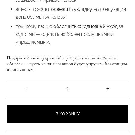
всех, кто хочет
освежить укладку
на следующий
день без мытья головы;
тех, кому важно
облегчить ежедневный уход
за
кудрями — сделать их более послушными и
управляемыми.
Подарите своим кудрям заботу с увлажняющим спреем
«Ангел» — пусть каждый завиток будет упругим, блестящим
и послушным!
Количество
-
+
товара
Спрей
для
В КОРЗИНУ
кудрей
«Ангел»
500