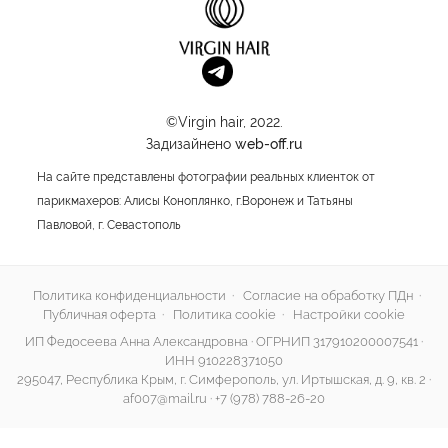
©Virgin hair, 2022.
Задизайнено
web-off.ru
На сайте представлены фотографии реальных клиенток от
парикмахеров: Алисы Коноплянко, г.Воронеж и Татьяны
Павловой, г. Севастополь
Политика конфиденциальности
·
Согласие на обработку ПДн
·
Публичная оферта
·
Политика cookie
·
Настройки cookie
ИП Федосеева Анна Александровна · ОГРНИП 317910200007541 ·
ИНН 910228371050
295047, Республика Крым, г. Симферополь, ул. Иртышская, д. 9, кв. 2 ·
af007@mail.ru
·
+7 (978) 788-26-20