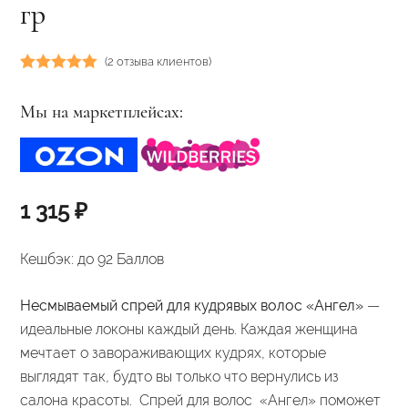
гр
(
2
отзыва клиентов)
Рейтинг
2
5.00
из 5 на
Мы на маркетплейсах:
основе
опроса
пользователей
1 315
₽
Кешбэк:
до 92 Баллов
Несмываемый спрей для кудрявых волос «Ангел»
—
идеальные локоны каждый день. Каждая женщина
мечтает о завораживающих кудрях, которые
выглядят так, будто вы только что вернулись из
салона красоты. Спрей для волос «Ангел» поможет