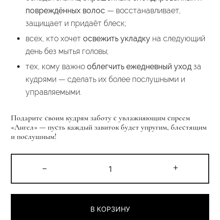
повреждённых волос
— восстанавливает,
защищает и придаёт блеск;
всех, кто хочет
освежить укладку
на следующий
день без мытья головы;
тех, кому важно
облегчить ежедневный уход
за
кудрями — сделать их более послушными и
управляемыми.
Подарите своим кудрям заботу с увлажняющим спреем
«Ангел» — пусть каждый завиток будет упругим, блестящим
и послушным!
Количество
-
+
товара
Спрей
для
В КОРЗИНУ
кудрей