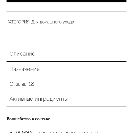
«Ангел»
110
гр
КАТЕГОРИЯ:
Для домашнего ухода
Описание
Назначение
Отзывы (2)
Активные ингредиенты
Волшебство в составе
18‑МЭА
— восстанавливает кутикулу,