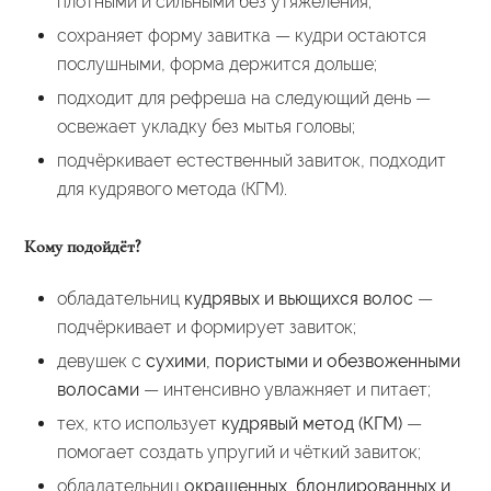
плотными и сильными без утяжеления;
сохраняет форму завитка — кудри остаются
послушными, форма держится дольше;
подходит для рефреша на следующий день —
освежает укладку без мытья головы;
подчёркивает естественный завиток, подходит
для кудрявого метода (КГМ).
Кому подойдёт?
обладательниц
кудрявых и вьющихся волос
—
подчёркивает и формирует завиток;
девушек с
сухими, пористыми и обезвоженными
волосами
— интенсивно увлажняет и питает;
тех, кто использует
кудрявый метод (КГМ)
—
помогает создать упругий и чёткий завиток;
обладательниц
окрашенных, блондированных и