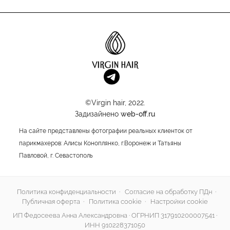
©Virgin hair, 2022.
Задизайнено
web-off.ru
На сайте представлены фотографии реальных клиенток от
парикмахеров: Алисы Коноплянко, г.Воронеж и Татьяны
Павловой, г. Севастополь
Политика конфиденциальности
·
Согласие на обработку ПДн
·
Публичная оферта
·
Политика cookie
·
Настройки cookie
ИП Федосеева Анна Александровна · ОГРНИП 317910200007541 ·
ИНН 910228371050