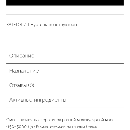
Кератин-
Про
500
КАТЕГОРИЯ:
Бустеры-конструкторы
гр
Описание
Назначение
Отзывы (0)
Активные ингредиенты
Смесь различных кератинов разной молекулярной массы
(150−5000 Да.) Косметический нативный белок