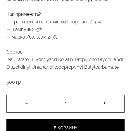
Как применять?
— краситель и осветляющий порошок 2−5%
— шампунь 2−3%
— маска /бальзам 2-3%
Состав:
INCI: Water, Hydrolyzed Keratin, Propylene Glycol (and)
Diazolidinyl Urea (and) lodopropynyl Butylcarbamate
500 гр
Количество
-
+
товара
Бустер
для
В КОРЗИНУ
волос