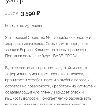
Первоначальная
Текущая
3 590
₽
4 487
₽
цена
цена:
Кешбэк:
до 251 Балла
составляла
3
Хит продаж! Средство №1 в борьбе за красоту и
4
590 ₽.
здоровье наших волос. Сырье самых передовых
487 ₽.
заводов Европы. Количество очень ограничено.
Поставок больше не будет. BASF, CRODA.
Бустер усиливает прочность и устойчивость к
деформации, уменьшает пористость волоса,
проникает и отрабатывает и в глубине волоса и
остается на поверхности, «работая» на кутикуле и
создавая защитную пленку. Придает блеск и
пышность волосам. Помогает легко расчесывать
волосы и снимает статическое электричество.