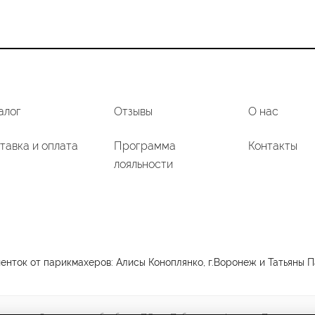
алог
Отзывы
О нас
тавка и оплата
Программа
Контакты
лояльности
нток от парикмахеров: Алисы Коноплянко, г.Воронеж и Татьяны Па