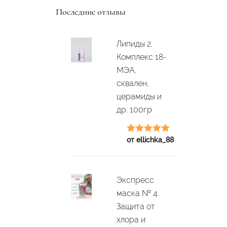
Последние отзывы
Липиды 2.
Комплекс 18-
МЭА,
сквален,
церамиды и
др. 100гр
Оценка
5
из
от ellichka_88
5
Экспресс
маска № 4.
Защита от
хлора и