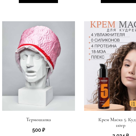
Термошапка
Крем Маска 5. Куд
110гр
500
₽
2 024
₽