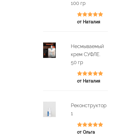
100 гр
Оценка
5
из
от Наталия
5
Несмываемый
крем СУФЛЕ.
50 гр
Оценка
5
из
от Наталия
5
Реконструктор
1
Оценка
5
из
от Ольга