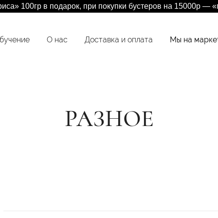
са» 100гр в подарок, при покупки бустеров на 15000р — «п
бучение
О нас
Доставка и оплата
Мы на марке
 для волос
РАЗНОЕ