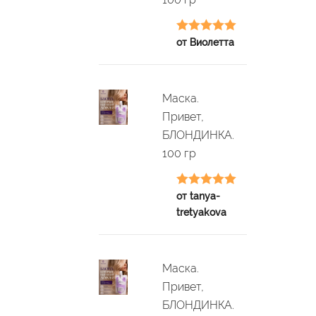
Оценка
5
из
от Виолетта
5
Маска.
Привет,
БЛОНДИНКА.
100 гр
Оценка
5
из
от tanya-
tretyakova
5
Маска.
Привет,
БЛОНДИНКА.