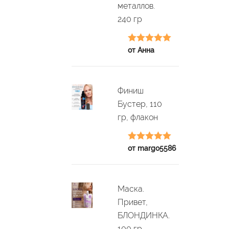
металлов.
240 гр
Оценка
5
из
от Анна
5
Финиш
Бустер, 110
гр, флакон
Оценка
5
из
от margo5586
5
Маска.
Привет,
БЛОНДИНКА.
100 гр