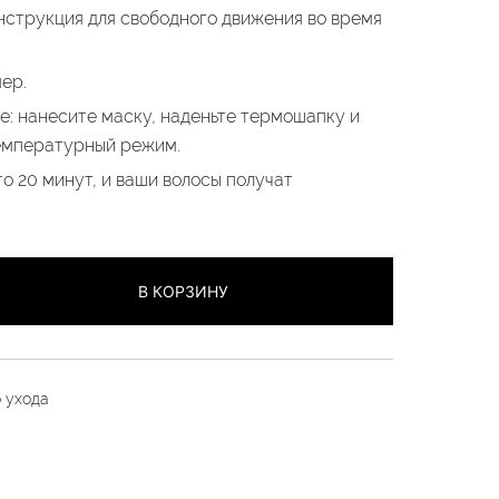
онструкция для свободного движения во время
ер.
: нанесите маску, наденьте термошапку и
емпературный режим.
о 20 минут, и ваши волосы получат
В КОРЗИНУ
 ухода