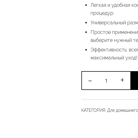
Легкая и удобная к
процедур.
Универсальный разм
Простое применение
выберите нужный т
Эффективность: всег
максимальный уход!
Количество
-
+
товара
Термошапка
+
Привет,
КАТЕГОРИЯ:
Для домашнего
Блондинка
30мл