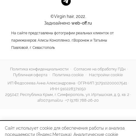
©Virgin hair, 2022.
Задизайнено
web-off.ru
На сайте представлены фотографии реальных клиенток от
парикмахеров: Алисы Коноплянко, г.Воронеж и Татьяны
Павловой, г. Севастополь
Политика конфиденциальности
·
Согласие на обработку ПДн
·
Публичная оферта
·
Политика cookie
·
Настройки cookie
ИП Федосеева Анна Александровна · ОГРНИП 317910200007541 ·
ИНН 910228371050
295047, Республика Крым, г. Симферополь, ул. Иртышская, д. 9, кв. 2 ·
af007@mail.ru
·
+7 (978) 788-26-20
Сайт использует cookie для обеспечения работы и анализа
посещаемости (Яндекс.Метрика). Аналитические cookie