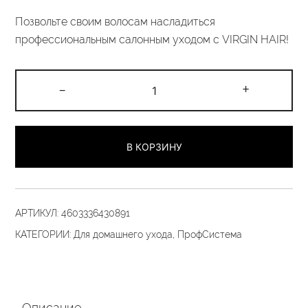
Позвольте своим волосам насладиться
профессиональным салонным уходом с VIRGIN HAIR!
Количество
-
+
товара
Набор
для
В КОРЗИНУ
волос
«Салонный
уход»
(шаг
АРТИКУЛ:
4603336430891
1/3
КАТЕГОРИИ:
Для домашнего ухода
,
ПрофСистема
30гр)
Описание