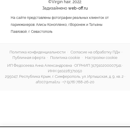
©Virgin hair, 2022.
Задизайнено
web-off.ru
На сайте представлены фотографии реальных клиенток от
парикмахеров: Алисы Коноплянко, г.Воронеж и Татьяны
Павловой, г. Севастополь
Политика конфиденциальности
·
Согласие на обработку ПДн
·
Публичная оферта
·
Политика cookie
·
Настройки cookie
ИП Федосеева Анна Александровна · ОГРНИП 317910200007541 ·
ИНН 910228371050
295047, Республика Крым, г. Симферополь, ул. Иртышская, д. 9, кв. 2 ·
af007@mail.ru
·
+7 (978) 788-26-20