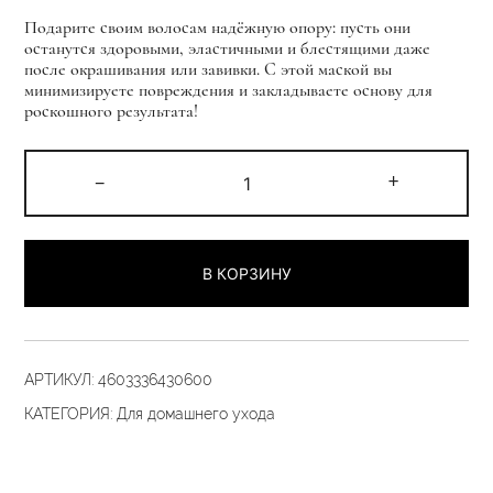
Подарите своим волосам надёжную опору: пусть они
останутся здоровыми, эластичными и блестящими даже
после окрашивания или завивки. С этой маской вы
минимизируете повреждения и закладываете основу для
роскошного результата!
Количество
-
+
товара
Маска-
подложка
В КОРЗИНУ
«ШАГ
2»
100
гр
АРТИКУЛ:
4603336430600
КАТЕГОРИЯ:
Для домашнего ухода