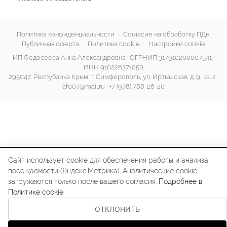
Политика конфиденциальности
·
Согласие на обработку ПДн
·
Публичная оферта
·
Политика cookie
·
Настройки cookie
ИП Федосеева Анна Александровна · ОГРНИП 317910200007541 ·
ИНН 910228371050
295047, Республика Крым, г. Симферополь, ул. Иртышская, д. 9, кв. 2 ·
af007@mail.ru
·
+7 (978) 788-26-20
Сайт использует cookie для обеспечения работы и анализа
посещаемости (Яндекс.Метрика). Аналитические cookie
загружаются только после вашего согласия.
Подробнее в
Политике cookie
.
ОТКЛОНИТЬ