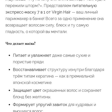
пережили шторм?». Представляем
питательную
экспресс‑маску 7 в 1 от Virgin Hair
— ваш личный
парикмахер в банке! Всего за одно применение она
возвращает волосам силу, блеск и ту самую
гладкость, о которой вы мечтали.
Что делает маска?
Питает и увлажняет
даже самые сухие и
пористые пряди.
Восстанавливает
структуру изнутри благодаря
трём типам кератина — как в премиальной
японской косметике.
Защищает цвет
окрашенных волос и сохраняет
блонд без желтизны.
Формирует упругий завиток
для кудрявых и
вьющихся волос.