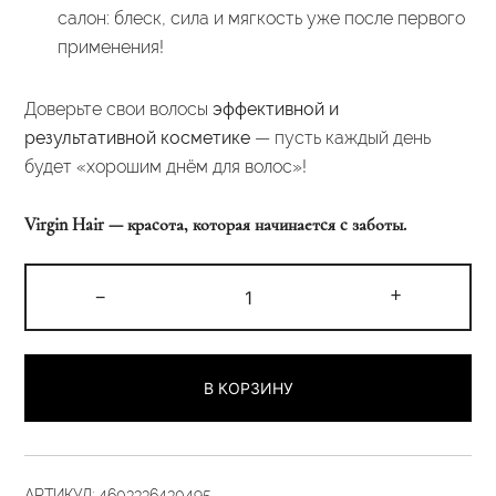
салон: блеск, сила и мягкость уже после первого
применения!
Доверьте свои волосы
эффективной и
результативной косметике
— пусть каждый день
будет «хорошим днём для волос»!
Virgin Hair — красота, которая начинается с заботы.
Количество
-
+
товара
Экспресс-
маска
В КОРЗИНУ
«7
в
ОДНОМ»
450
АРТИКУЛ:
4603336430495