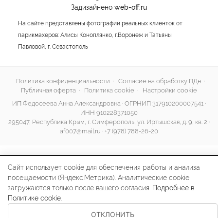
Задизайнено
web-off.ru
На сайте представлены фотографии реальных клиенток от
парикмахеров: Алисы Коноплянко, г.Воронеж и Татьяны
Павловой, г. Севастополь
Политика конфиденциальности
·
Согласие на обработку ПДн
·
Публичная оферта
·
Политика cookie
·
Настройки cookie
ИП Федосеева Анна Александровна · ОГРНИП 317910200007541 ·
ИНН 910228371050
295047, Республика Крым, г. Симферополь, ул. Иртышская, д. 9, кв. 2 ·
af007@mail.ru
·
+7 (978) 788-26-20
Сайт использует cookie для обеспечения работы и анализа
посещаемости (Яндекс.Метрика). Аналитические cookie
загружаются только после вашего согласия.
Подробнее в
Политике cookie
.
ОТКЛОНИТЬ