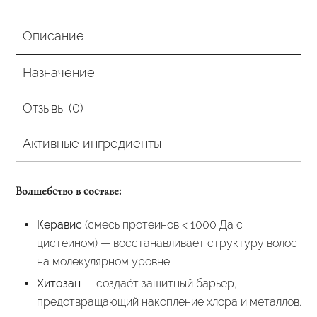
30
гр
Описание
(пробник)
Назначение
Отзывы (0)
Активные ингредиенты
Волшебство в составе:
Керавис
(смесь протеинов < 1000 Да с
цистеином) — восстанавливает структуру волос
на молекулярном уровне.
Хитозан
— создаёт защитный барьер,
предотвращающий накопление хлора и металлов.