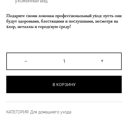
ухоженный вид.
Подарите своим локонам профессиональный уход: пусть они
будут здоровыми, блестящими и послушными, несмотря на
хлор, металлы и городскую среду!
Количество
-
+
товара
Экспресс-
маска
В КОРЗИНУ
4
«Защита
от
хлора
КАТЕГОРИЯ:
Для домашнего ухода
и
металлов»