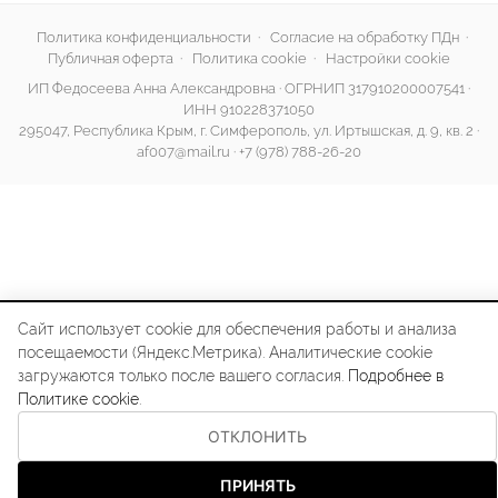
Политика конфиденциальности
·
Согласие на обработку ПДн
·
Публичная оферта
·
Политика cookie
·
Настройки cookie
ИП Федосеева Анна Александровна · ОГРНИП 317910200007541 ·
ИНН 910228371050
295047, Республика Крым, г. Симферополь, ул. Иртышская, д. 9, кв. 2 ·
af007@mail.ru
·
+7 (978) 788-26-20
Сайт использует cookie для обеспечения работы и анализа
посещаемости (Яндекс.Метрика). Аналитические cookie
загружаются только после вашего согласия.
Подробнее в
Политике cookie
.
ОТКЛОНИТЬ
ПРИНЯТЬ