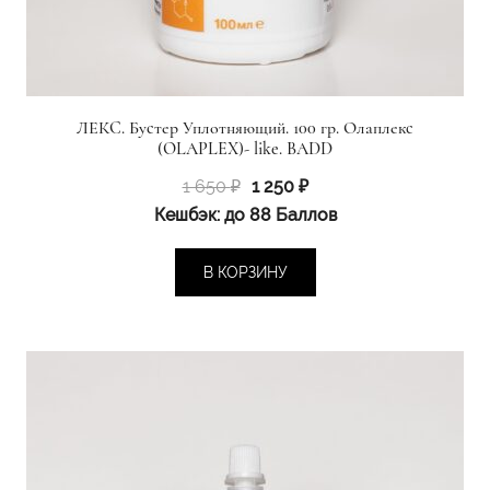
ЛЕКС. Бустер Уплотняющий. 100 гр. Олаплекс
(OLAPLEX)- like. BADD
Первоначальная
Текущая
1 650
₽
1 250
₽
цена
цена:
Кешбэк:
до 88 Баллов
составляла
1
1
250 ₽.
В КОРЗИНУ
650 ₽.