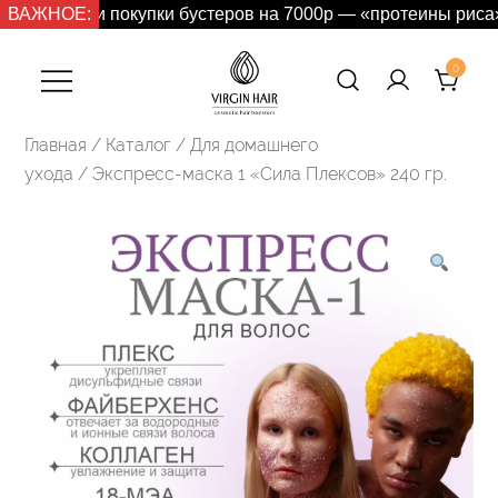
Перейти
вгуст: при покупки бустеров на 7000р — «протеины риса» 10
ВАЖНОЕ:
к
содержимому
0
Virgin Hair —
Главная
/
Каталог
/
Для домашнего
Профессиональная
ухода
/ Экспресс-маска 1 «Сила Плексов» 240 гр.
косметика для
волос