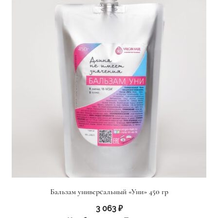
Бальзам универсальный «Уни» 450 гр
3 063
₽