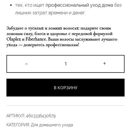
тех, кто ищет
профессиональный уход дома
без
лишних затрат времени и денег.
Забудьте о тусклых и ломких волосах: подарите своим
локонам силу, блеск и здоровье с передовой формулой
Olaplex и Fiberhance. Ваши волосы заслуживают лучшего
ухода — доверьтесь профессионалам!
Количество
-
+
товара
Экспресс-
маска
В КОРЗИНУ
1
«Сила
Плексов»
240
АРТИКУЛ:
4603336430679
гр.
КАТЕГОРИЯ:
Для домашнего ухода