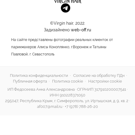
©Virgin hair, 2022.
Задизайнено
web-off.ru
На сайте представлены фотографии реальных клиенток от
парикмахеров: Алисы Коноплянко, г.Воронеж и Татьяны
Павловой, г. Севастополь
Политика конфиденциальности
·
Согласие на обработку ПДн
·
Публичная оферта
·
Политика cookie
·
Настройки cookie
ИП Федосеева Анна Александровна · ОГРНИП 317910200007541 ·
ИНН 910228371050
295047, Республика Крым, г. Симферополь, ул. Иртышская, д. 9, кв. 2 ·
af007@mail.ru
·
+7 (978) 788-26-20