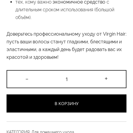
тех, кому важно
экономичное средство
с
длительным сроком использования (большой
объём).
Доверьтесь профессиональному уходу от Virgin Hair:
пусть ваши волосы станут гладкими, блестящими и
эластичными, а каждый день будет радовать вас их
красотой и здоровьем!
Количество
-
+
товара
Бальзам
универсальный
В КОРЗИНУ
«Уни»
30гр.
(пробник)
КАТЕГОРИЯ:
Для домашнего ухода