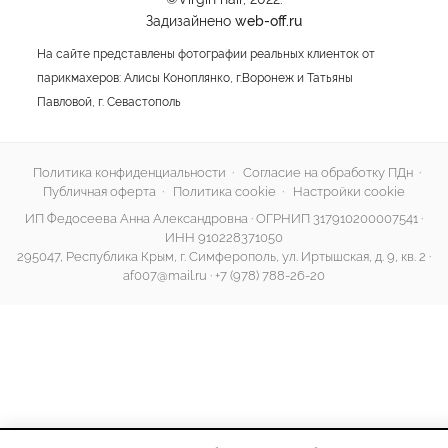
Задизайнено
web-off.ru
На сайте представлены фотографии реальных клиенток от
парикмахеров: Алисы Коноплянко, г.Воронеж и Татьяны
Павловой, г. Севастополь
Политика конфиденциальности
·
Согласие на обработку ПДн
·
Публичная оферта
·
Политика cookie
·
Настройки cookie
ИП Федосеева Анна Александровна · ОГРНИП 317910200007541 ·
ИНН 910228371050
295047, Республика Крым, г. Симферополь, ул. Иртышская, д. 9, кв. 2 ·
af007@mail.ru
·
+7 (978) 788-26-20