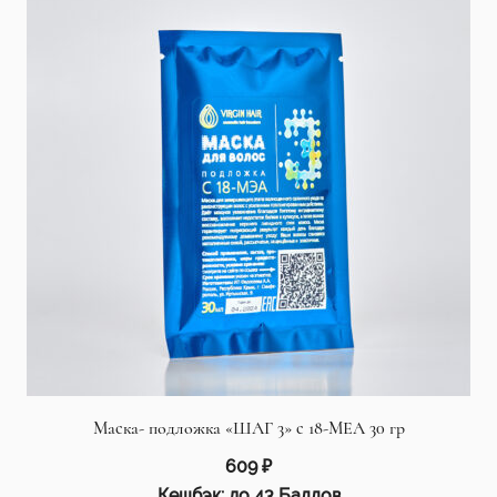
Маска- подложка «ШАГ 3» с 18-МЕА 30 гр
609
₽
Кешбэк:
до 43 Баллов