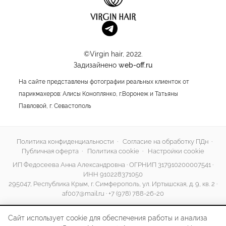
©Virgin hair, 2022.
Задизайнено
web-off.ru
На сайте представлены фотографии реальных клиенток от
парикмахеров: Алисы Коноплянко, г.Воронеж и Татьяны
Павловой, г. Севастополь
Политика конфиденциальности
·
Согласие на обработку ПДн
·
Публичная оферта
·
Политика cookie
·
Настройки cookie
ИП Федосеева Анна Александровна · ОГРНИП 317910200007541 ·
ИНН 910228371050
295047, Республика Крым, г. Симферополь, ул. Иртышская, д. 9, кв. 2 ·
af007@mail.ru
·
+7 (978) 788-26-20
Сайт использует cookie для обеспечения работы и анализа