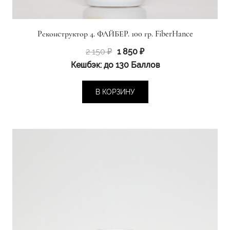
Реконструктор 4. ФАЙБЕР. 100 гр. FiberHance
Первоначальная
Текущая
2 150
₽
1 850
₽
цена
цена:
Кешбэк:
до 130 Баллов
составляла
1
2
850 ₽.
В КОРЗИНУ
150 ₽.