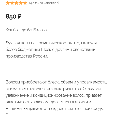
(
4
отзыва клиентов)
Рейтинг
4
850
₽
5.00
из 5 на
основе
опроса
Кешбэк:
до 60 Баллов
пользователей
Лучшая цена на косметическом рынке, включая
более бюджетный Шелк с другими свойствами
производства России.
Волосы приобретают блеск, объем и управляемость,
снимается статическое электричество. Оказывает
увлажнение и кондиционирование волос, придает
эластичность волосам, делает их гладкими и
мягкими, защищает от воздействия внешней среды.