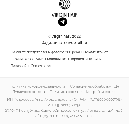
©Virgin hair, 2022.
Задизайнено
web-off.ru
На сайте представлены фотографии реальных клиенток от
парикмахеров: Алисы Коноплянко, г.Воронеж и Татьяны
Павловой, г. Севастополь
Политика конфиденциальности
·
Согласие на обработку ПДн
·
Публичная оферта
·
Политика cookie
·
Настройки cookie
ИП Федосеева Анна Александровна · ОГРНИП 317910200007541 ·
ИНН 910228371050
295047, Республика Крым, г. Симферополь, ул. Иртышская, д. 9, кв. 2 ·
af007@mail.ru
·
+7 (978) 788-26-20