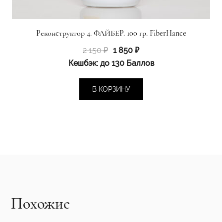
Реконструктор 4. ФАЙБЕР. 100 гр. FiberHance
Первоначальная
Текущая
2 150
₽
1 850
₽
цена
цена:
Кешбэк:
до 130 Баллов
составляла
1
2
850 ₽.
В КОРЗИНУ
150 ₽.
Похожие