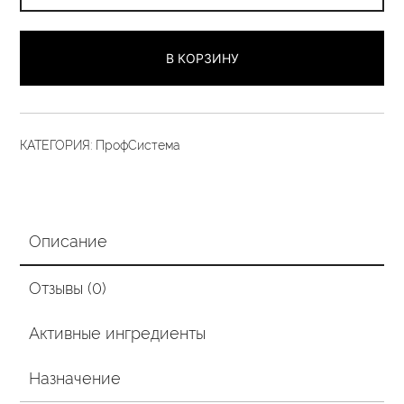
НАБОР
ПАРИКМАХЕРА.
В КОРЗИНУ
Шаг
1,2,3,4
по
1000
КАТЕГОРИЯ:
ПрофСистема
гр
Описание
Отзывы (0)
Активные ингредиенты
Назначение