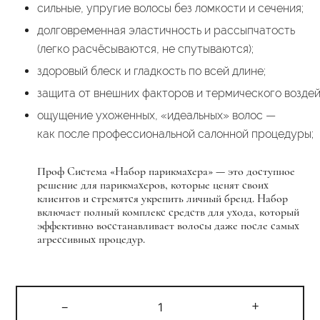
сильные,
упругие
волосы
без
ломкости
и
сечения;
долговременная
эластичность
и
рассыпчатость
(легко
расчёсываются,
не
спутываются);
здоровый
блеск
и
гладкость
по
всей
длине;
защита
от
внешних
факторов
и
термического
воздей
ощущение
ухоженных,
«идеальных»
волос
—
как
после
профессиональной
салонной
процедуры;
Проф Система «Набор парикмахера» — это доступное
решение для парикмахеров, которые ценят своих
клиентов и стремятся укрепить личный бренд. Набор
включает полный комплекс средств для ухода, который
эффективно восстанавливает волосы даже после самых
агрессивных процедур.
Количество
-
+
товара