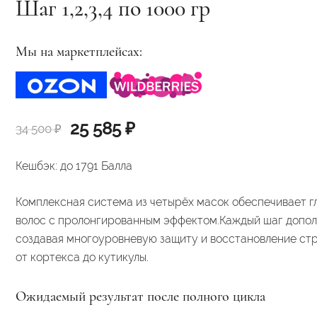
Шаг 1,2,3,4 по 1000 гр
Мы на маркетплейсах:
Первоначальная
Текущая
25 585
₽
34 500
₽
цена
цена:
Кешбэк:
до 1791 Балла
составляла
25
Комплексная
система
из
четырёх
масок
обеспечивает
г
34
585 ₽.
волос
с
пролонгированным
эффектом
.
Каждый
шаг
допол
500 ₽.
создавая
многоуровневую
защиту
и
восстановление
стр
от
кортекса
до
кутикулы.
Ожидаемый
результат
после
полного
цикла