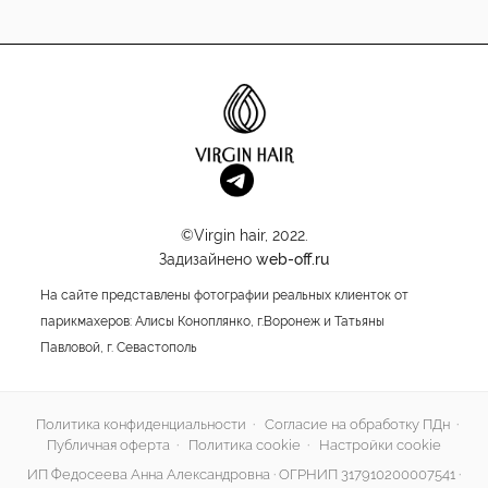
©Virgin hair, 2022.
Задизайнено
web-off.ru
На сайте представлены фотографии реальных клиенток от
парикмахеров: Алисы Коноплянко, г.Воронеж и Татьяны
Павловой, г. Севастополь
Политика конфиденциальности
·
Согласие на обработку ПДн
·
Публичная оферта
·
Политика cookie
·
Настройки cookie
ИП Федосеева Анна Александровна · ОГРНИП 317910200007541 ·