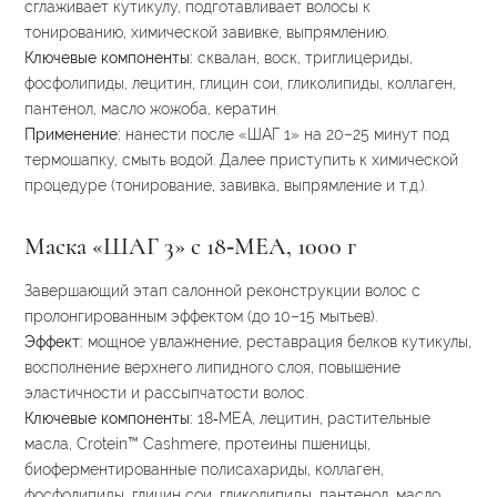
сглаживает кутикулу, подготавливает волосы к
тонированию, химической завивке, выпрямлению.
Ключевые компоненты:
сквалан, воск, триглицериды,
фосфолипиды, лецитин, глицин сои, гликолипиды, коллаген,
пантенол, масло жожоба, кератин.
Применение:
нанести после «ШАГ 1» на 20–25 минут под
термошапку, смыть водой. Далее приступить к химической
процедуре (тонирование, завивка, выпрямление и т. д.).
Маска «ШАГ 3» с 18‑МЕА, 1000 г
Завершающий этап салонной реконструкции волос с
пролонгированным эффектом (до 10–15 мытьев).
Эффект:
мощное увлажнение, реставрация белков кутикулы,
восполнение верхнего липидного слоя, повышение
эластичности и рассыпчатости волос.
Ключевые компоненты:
18‑МЕА, лецитин, растительные
масла, Crotein™ Cashmere, протеины пшеницы,
биоферментированные полисахариды, коллаген,
фосфолипиды, глицин сои, гликолипиды, пантенол, масло