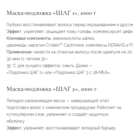
Маска‑подложка
«ШАГ
1»,
1000
г
Глубоко
восстанавливает
волосы
перед
окрашиванием
и
други
Эффект:
укрепляет,
защищает
кожу
головы,
компенсирует
дефи
Ключевые
компоненты:
аминокислоты
шёлка,
церамиды
,
кератин
Crotein™
Cashmere,
комплексы
KERAVIS
и
F
Применение:
нанести
на
отжатые
волосы
после
шампуня
на
20
30
мин
(с
теплом
30–
35
°C
для
лучшего
эффекта),
смыть.
Далее
—
«Подложка
ШАГ
2»
или
«Подложка ШАГ 3
с
18‑МЕА».
Маска‑подложка «ШАГ 2», 1000 г
Липидно‑увлажняющая маска — завершающий этап
подготовки волос к химическим процедурам. Работает на
кутикулярном слое, увлажняет и создаёт защитную
оболочку.
Эффект:
увлажняет, восстанавливает липидный барьер,