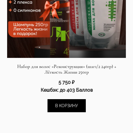
Набор для волос «Реконструкция» (шаг1/2 240гр) +
Лёгкость Жизни 250гр
5 750
₽
Кешбэк:
до 403 Баллов
В КОРЗИНУ