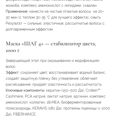
жожоба, комплекс аминокислот с липидами, сквалан.
Применение:
нанести
на
чистые отжатые
волосы
на
20–
30
мин
(с
теплом
30–35
°C
для
лучшего
эффекта),
смыть.
Результат — сильные, эластичные, рассыпчатые волосы с
долговременным эффектом.
Маска «ШАГ 4» — стабилизатор цвета,
1000 г
Завершающий этап при окрашивании и модификациях
волос.
Эффект:
сохраняет цвет, восстанавливает водный баланс,
создаёт защитную плёнку без утяжеления, облегчает
расчёсывание, придаёт эластичность и рассыпчатость.
Ключевые компоненты:
кератин (150–500 Да), Crotein™
Cashmere, PCA натрия, лактат натрия, аргинин, комплекс
аминокислот, коллаген, 18‑МЕА, биоферментированные
полисахариды, KERAVIS (180 Да), протеины пшеницы (< 1000
Да), FIBERHANCE