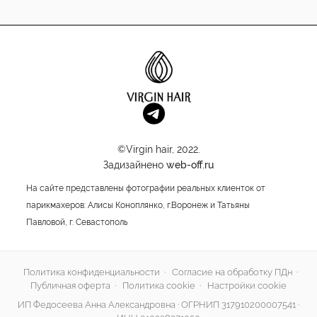
©Virgin hair, 2022.
Задизайнено
web-off.ru
На сайте представлены фотографии реальных клиенток от
парикмахеров: Алисы Коноплянко, г.Воронеж и Татьяны
Павловой, г. Севастополь
Политика конфиденциальности
·
Согласие на обработку ПДн
·
Публичная оферта
·
Политика cookie
·
Настройки cookie
ИП Федосеева Анна Александровна · ОГРНИП 317910200007541 ·