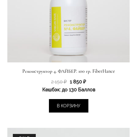
Реконструктор 4. ФАЙБЕР. 100 гр. FiberHance
Первоначальная
Текущая
2 150
₽
1 850
₽
цена
цена:
Кешбэк:
до 130 Баллов
составляла
1
2
850 ₽.
В КОРЗИНУ
150 ₽.