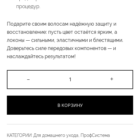
процедур.
Подарите своим волосам надёжную защиту и
восстановление: пусть цвет остаётся ярким, а
локоны — сильными, эластичными и блестящими.
Доверьтесь силе передовых компонентов — и
наслаждайтесь результатом!
Количество
-
+
товара
Маска-
подложка
В КОРЗИНУ
«Шаг
4»
стабилизатор
цвета
КАТЕГОРИИ:
Для домашнего ухода
,
ПрофСистема
30гр