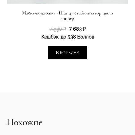
Маска-подложка «Шаг 4» стабилизатор цвета
1000гр
Первоначальная
Текущая
7 990
₽
7 683
₽
цена
цена:
Кешбэк:
до 538 Баллов
составляла
7
7
683 ₽.
В КОРЗИНУ
990 ₽.
Похожие