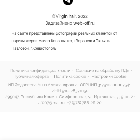
©Virgin hair, 2022.
Задизайнено
web-off.ru
На сайте представлены фотографии реальных клиенток от
парикмахеров: Алисы Коноплянко, г.Воронеж и Татьяны
Павловой, г. Севастополь
Политика конфиденциальности
·
Согласие на обработку ПДн
·
Публичная оферта
·
Политика cookie
·
Настройки cookie
ИП Федосеева Анна Александровна · ОГРНИП 317910200007541 ·
ИНН 910228371050
295047, Республика Крым, г. Симферополь, ул. Иртышская, д. 9, кв. 2 ·
af007@mail.ru
·
+7 (978) 788-26-20