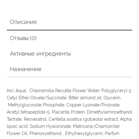
ромашкой,
30
гр
Описание
Отзывы (0)
Активные ингредиенты
Назначение
Inci: Aqua, Chamomilla Recutita Flower Water, Polyglyceryl-3
Cetyl Ether Olivate/Succinate, Bitter almond oil, Glycerin,
Methylglucoside Phosphate, Copper Lysinate/Prolinate,
Acetyl tetrapeptide-5, Placenta Protein, Dimethylaminoethanol
Tartrate, Resveratrol, Centella asiatica (gotukola) extract, Alpha
lipoic acid, Sodium Hyaloronate, Matricaria (Chamomile)
Flower Oil, Phenoxyethanol , Ethylhexylglycerin, Parfum