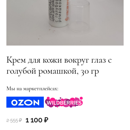
Крем для кожи вокруг глаз с
голубой ромашкой, 30 гр
Мы на маркетплейсах:
Первоначальная
Текущая
1 100
₽
2 555
₽